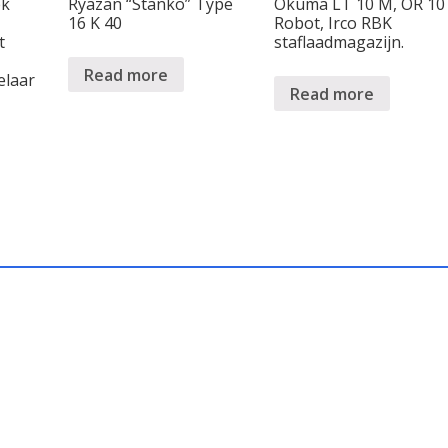
ek
Ryazan “Stanko” Type
Okuma LT 10 M, OR 10
16 K 40
Robot, Irco RBK
t
staflaadmagazijn.
Read more
elaar
Read more