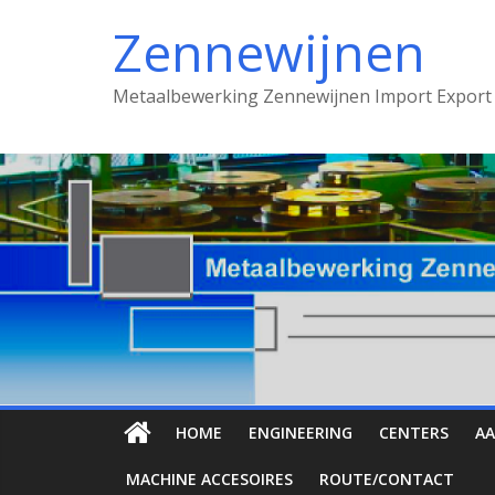
Spring
Zennewijnen
naar
inhoud
Metaalbewerking Zennewijnen Import Export
HOME
ENGINEERING
CENTERS
AA
MACHINE ACCESOIRES
ROUTE/CONTACT