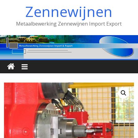
Spring
Zennewijnen
naar
inhoud
Metaalbewerking Zennewijnen Import Export