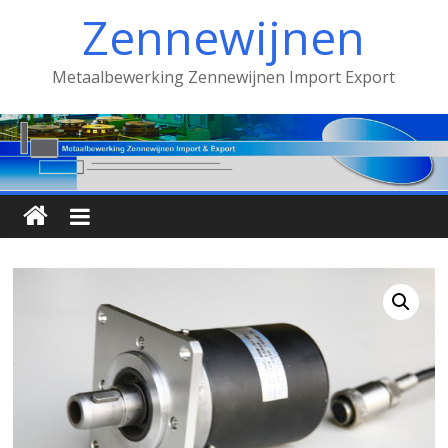
Spring
Zennewijnen
naar
inhoud
Metaalbewerking Zennewijnen Import Export