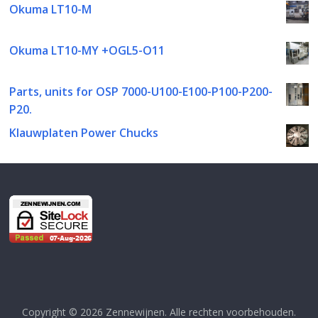
Okuma LT10-M
Okuma LT10-MY +OGL5-O11
Parts, units for OSP 7000-U100-E100-P100-P200-
P20.
Klauwplaten Power Chucks
Copyright © 2026
Zennewijnen
. Alle rechten voorbehouden.