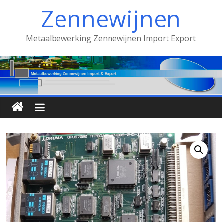
Spring
Zennewijnen
naar
inhoud
Metaalbewerking Zennewijnen Import Export