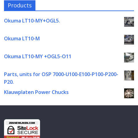
Products
Okuma LT10-MY+OGL5.
Okuma LT10-M
Okuma LT10-MY +OGL5-O11
Parts, units for OSP 7000-U100-E100-P100-P200-
P20.
Klauwplaten Power Chucks