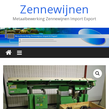
Spring
Zennewijnen
naar
inhoud
Metaalbewerking Zennewijnen Import Export