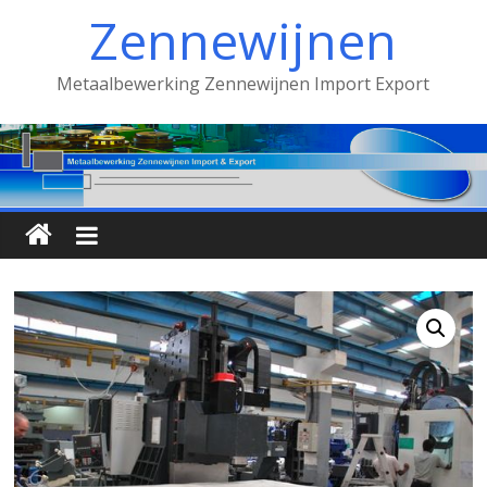
Spring
Zennewijnen
naar
inhoud
Metaalbewerking Zennewijnen Import Export